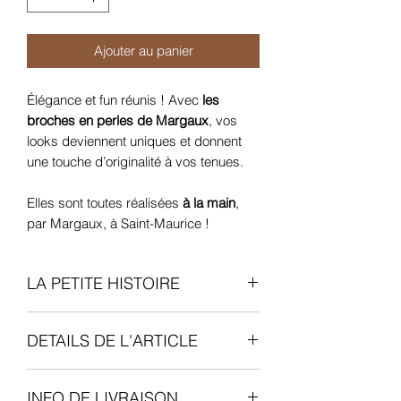
Ajouter au panier
Élégance et fun réunis ! Avec
les
broches en perles de Margaux
, vos
looks deviennent uniques et donnent
une touche d’originalité à vos tenues.
Elles sont toutes réalisées
à la main
,
par Margaux, à Saint-Maurice !
LA PETITE HISTOIRE
Margaux
est une créatrice qui habite
DETAILS DE L'ARTICLE
de l'autre côté de notre rue :-) Elle a
même débuté son activité en projetant
Poids
: 9 g
ses magnifiques créations chez nous
INFO DE LIVRAISON
:-) Nous sommes fiers !!