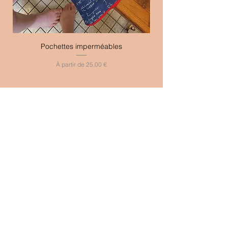
Pochettes imperméables
Aubergines confites
Prix promotionnel
À partir de
25,00 €
SHOPPING
Déco
Épicerie fine
Mode
Bijoux
Accessoires
Cosmétiques
Chilling
Loisirs / extérieurs
Kids