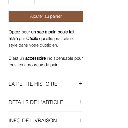
Ajouter au panier
Optez pour
un sac à pain boule
fait
main
par
Cécile
qui allie praticité et
style dans votre quotidien.
C’est un
accessoire
indispensable pour
tous les amoureux du pain.
LA PETITE HISTOIRE
Cécile
perpétue une
tradition familiale
DÉTAILS DE L'ARTICLE
de couturières
, s’inscrivant ainsi dans
la lignée de sa mère et de sa grand-
Dimension
: 40CM/34CM
mère.
INFO DE LIVRAISON
Matière
: 100% coton
Célébrant
100 ans de savoir-faire
,