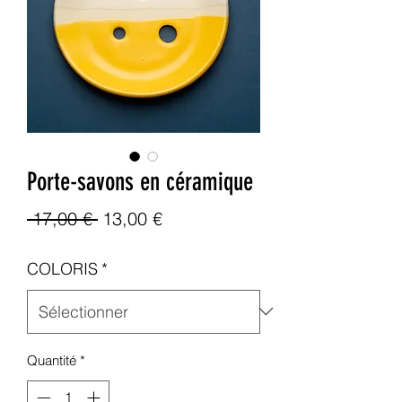
Porte-savons en céramique
Prix
Prix
 17,00 € 
13,00 €
original
promotionnel
COLORIS
*
Quantité
*