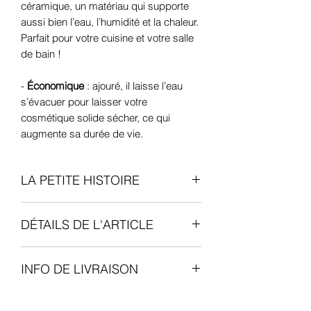
céramique, un matériau qui supporte
aussi bien l’eau, l’humidité et la chaleur.
Parfait pour votre cuisine et votre salle
de bain !
-
Économique
: ajouré, il laisse l’eau
s’évacuer pour laisser votre
cosmétique solide sécher, ce qui
augmente sa durée de vie.
LA PETITE HISTOIRE
La
manufacture parisienne
d’
Atelier
DÉTAILS DE L'ARTICLE
Populaire
est née de l’envie de
révolutionner la cosmétique biologique
Fabriqué à la main, en Galice -
en
modernisant l’artisanat
!
INFO DE LIVRAISON
Espagne
Chez
Atelier Populaire
, ils font
tout
:
5 jours ouvrables à destination de la
Taille
: 10,5cm de diamètre
formulation, fabrication, tamponnage,